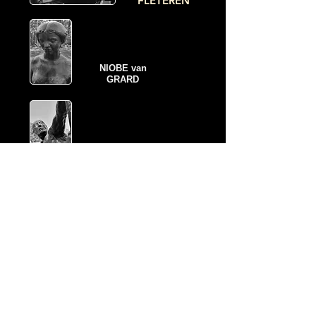
FLETEREN
NIOBE van
GRARD
HERACLES
BOURDELLE
FOTOBOEK COPY-LANGS
DE IRRAWADDY RIVIER