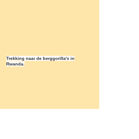
Trekking naar de berggorilla's in
Rwanda.
Traditionele zoutwinning op Bali.