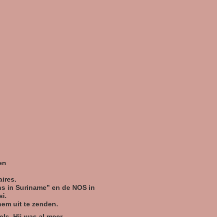
)
en
ires.
s in Suriname” en de NOS in
i.
em uit te zenden.
els
. Hij was al meer