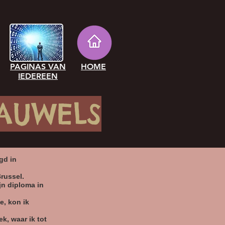
PAGINAS VAN
HOME
IEDEREEN
AUWELS
gd in
russel.
jn diploma in
e, kon ik
ek, waar ik tot