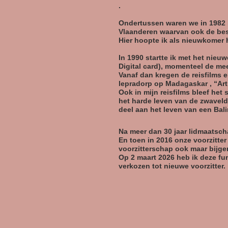
.
Ondertussen waren we in 1982 l
Vlaanderen waarvan ook de best
Hier hoopte ik als nieuwkomer h
In 1990 startte ik met het nie
Digital card), momenteel de m
Vanaf dan kregen de reisfilms e
lepradorp op Madagaskar , “Art
Ook in mijn reisfilms bleef het
het harde leven van de zwavel
deel aan het leven van een Balin
Na meer dan 30 jaar lidmaatsch
En toen in 2016 onze voorzitte
voorzitterschap ook maar bijg
Op 2 maart 2026 heb ik deze fu
verkozen tot nieuwe voorzitter.