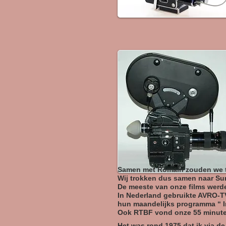
Samen met Romain zouden we tu
Wij trokken dus samen naar Sur
De meeste van onze films werd
In Nederland gebruikte AVRO-T
hun maandelijks programma “ I
Ook RTBF vond onze 55 minuten
Het was rond 1975 dat ik via d