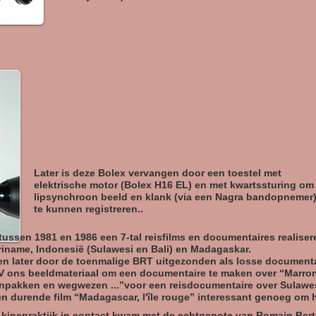
Later is deze Bolex vervangen door een toestel met
elektrische motor (Bolex H16 EL) en met kwartssturing om
lipsynchroon beeld en klank (via een Nagra bandopnemer
te kunnen registreren..
ssen 1981 en 1986 een 7-tal reisfilms en documentaires realiser
iname, Indonesië (Sulawesi en Bali) en Madagaskar.
en later door de toenmalige BRT uitgezonden als losse documenta
V ons beeldmateriaal om een documentaire te maken over “Marron
npakken en wegwezen ...”voor een reisdocumentaire over Sulawes
 durende film “Madagascar, l'île rouge” interessant genoeg om h
e kinepraktijk in contact kwam met de echtgenote van
Romain Bert