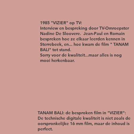
1985 "VIZIER" op TV:
Interview en bespreking door TV-Omroepster
Nadine De Sloovere. Jean-Paul en Romain
bespreken hoe ze elkaar leerden kennen in
Sterrebeek, en... hoe kwam de film " TANAM
BALI" tot stand.
Sorry voor de kwaliteit...maar alles is nog
mooi herkenbaar.
TANAM BALI: de besproken film in "VIZIER":
De technische digitale kwaliteit is niet zoals de
oorspronkelijke 16 mm film, maar de inhoud is
perfect.