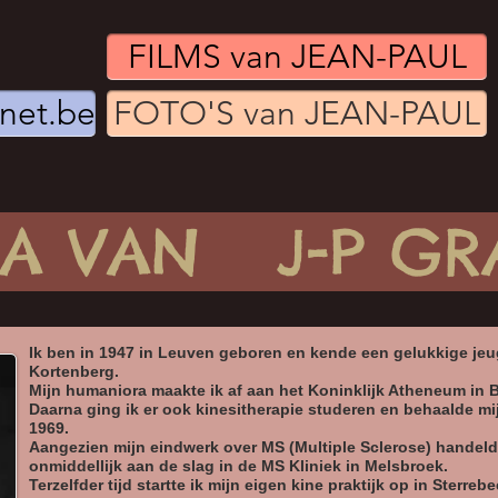
FILMS van JEAN-PAUL
enet.be
FOTO'S van JEAN-PAUL
NA VAN J-P GR
Ik ben in 1947 in Leuven geboren en kende een gelukkige jeu
Kortenberg.
Mijn humaniora maakte ik af aan het Koninklijk Atheneum in B
Daarna ging ik er ook kinesitherapie studeren en behaalde mi
1969.
Aangezien mijn eindwerk over MS (Multiple Sclerose) handeld
onmiddellijk aan de slag in de MS Kliniek in Melsbroek.
Terzelfder tijd startte ik mijn eigen kine praktijk op in Sterrebe