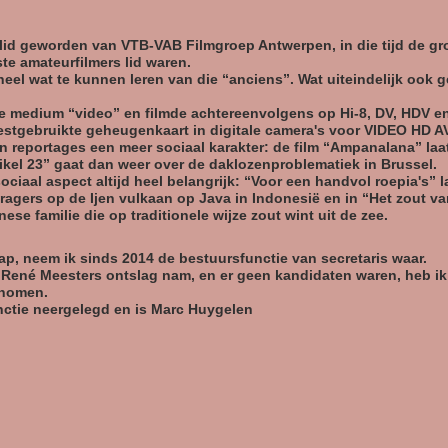
id geworden van VTB-VAB Filmgroep Antwerpen, in die tijd de gro
e amateurfilmers lid waren.
eel wat te kunnen leren van die “anciens”. Wat uiteindelijk ook ge
uwe medium “video” en filmde achtereenvolgens op Hi-8, DV, HDV e
eestgebruikte geheugenkaart in digitale camera's voor VIDEO HD 
n reportages een meer sociaal karakter: de film “Ampanalana” laat
ikel 23” gaat dan weer over de daklozenproblematiek in Brussel.
 sociaal aspect altijd heel belangrijk: “Voor een handvol roepia's”
dragers op de Ijen vulkaan op Java in Indonesië en in “Het zout
ese familie die op traditionele wijze zout wint uit de zee.
ap, neem ik sinds 2014 de bestuursfunctie van secretaris waar.
r René Meesters ontslag nam, en er geen kandidaten waren, heb ik
enomen.
nctie neergelegd en is Marc Huygelen