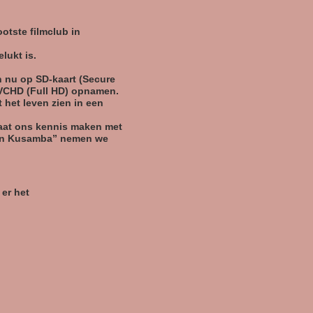
otste filmclub in
lukt is.
n nu op SD-kaart (Secure
AVCHD (Full HD) opnamen.
 het leven zien in een
 laat ons kennis maken met
 van Kusamba” nemen we
 er het